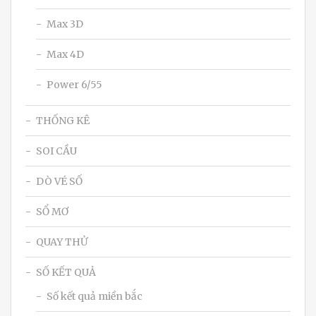
Max 3D
Max 4D
Power 6/55
THỐNG KÊ
SOI CẦU
DÒ VÉ SỐ
SỔ MƠ
QUAY THỬ
SỐ KẾT QUẢ
Số kết quả miền bắc