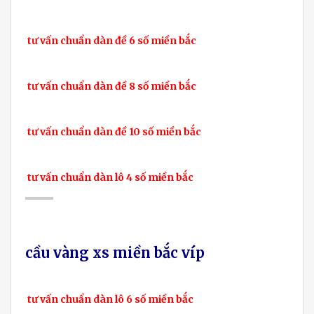
tư vấn chuẩn dàn đề 6 số miền bắc
tư vấn chuẩn dàn đề 8 số miền bắc
tư vấn chuẩn dàn đề 10 số miền bắc
tư vấn chuẩn dàn lô 4 số miền bắc
cầu vàng xs miền bắc víp
tư vấn chuẩn dàn lô 6 số miền bắc