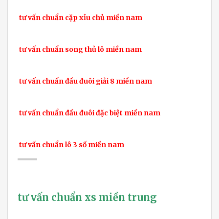
tư vấn chuẩn cặp xỉu chủ miền nam
tư vấn chuẩn song thủ lô miền nam
tư vấn chuẩn đầu đuôi giải 8 miền nam
tư vấn chuẩn đầu đuôi đặc biệt miền nam
tư vấn chuẩn lô 3 số miền nam
tư vấn chuẩn xs miền trung