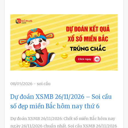
08/05/2026
-
soi cầu
Dự đoán XSMB 26/11/2026 – Soi cầu
số đẹp miền Bắc hôm nay thứ 6
Dự đoán XSMB 26/11/2026: Chốt số miền Bắc hôm nay
ngày 26/11/2026 chuẩn nhất. Soi cầu XSMB 26/11/2026