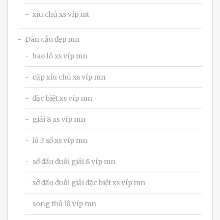
xíu chủ xs víp mt
Dàn cầu đẹp mn
bao lô xs víp mn
cặp xíu chủ xs víp mn
đặc biệt xs víp mn
giải 8 xs víp mn
lô 3 số xs víp mn
sớ đầu đuôi giải 8 víp mn
sớ đầu đuôi giải đặc biệt xs víp mn
song thủ lô víp mn