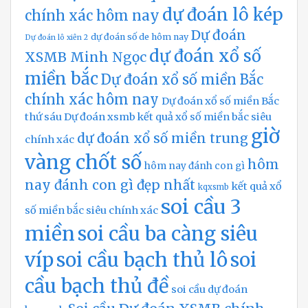
dự đoán lô kép
chính xác hôm nay
Dự đoán
dự đoán số de hôm nay
Dự đoán lô xiên 2
dự đoán xổ số
XSMB Minh Ngọc
miền bắc
Dự đoán xổ số miền Bắc
chính xác hôm nay
Dự đoán xổ số miền Bắc
thứ sáu Dự đoán xsmb kết quả xổ số miền bắc siêu
giờ
dự đoán xổ số miền trung
chính xác
vàng chốt số
hôm
hôm nay đánh con gì
nay đánh con gì đẹp nhất
kết quả xổ
kqxsmb
soi cầu 3
số miền bắc siêu chính xác
miền
soi cầu ba càng siêu
víp
soi cầu bạch thủ lô
soi
cầu bạch thủ đề
soi cầu dự đoán