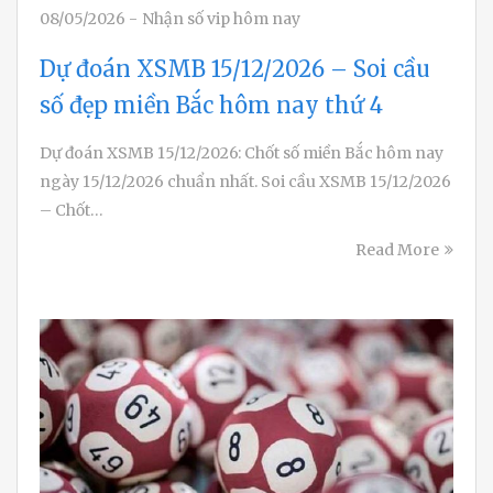
08/05/2026
-
Nhận số vip hôm nay
Dự đoán XSMB 15/12/2026 – Soi cầu
số đẹp miền Bắc hôm nay thứ 4
Dự đoán XSMB 15/12/2026: Chốt số miền Bắc hôm nay
ngày 15/12/2026 chuẩn nhất. Soi cầu XSMB 15/12/2026
– Chốt…
Read More