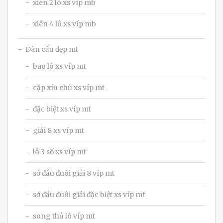
xiên 2 lô xs víp mb
xiên 4 lô xs víp mb
Dàn cầu đẹp mt
bao lô xs víp mt
cặp xíu chủ xs víp mt
đặc biệt xs víp mt
giải 8 xs víp mt
lô 3 số xs víp mt
sớ đầu đuôi giải 8 víp mt
sớ đầu đuôi giải đặc biệt xs víp mt
song thủ lô víp mt