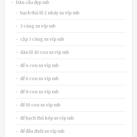
Dàn cầu đẹp mb
bạch thủ lô 2 nháy xs víp mb
3 càng xs víp mb
cặp 3 càng xs víp mb
dàn lô 10 con xs víp mb
đề 4 con xs víp mb
đề 6 con xs víp mb
đề 8 con xs víp mb
đề 10 con xs víp mb
đề bạch thủ kép xs víp mb
đề đầu đuôi xs víp mb