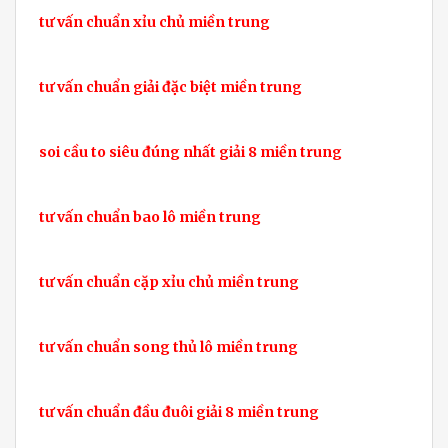
tư vấn chuẩn xỉu chủ miền trung
tư vấn chuẩn giải đặc biệt miền trung
soi cầu to siêu đúng nhất giải 8 miền trung
tư vấn chuẩn bao lô miền trung
tư vấn chuẩn cặp xỉu chủ miền trung
tư vấn chuẩn song thủ lô miền trung
tư vấn chuẩn đầu đuôi giải 8 miền trung