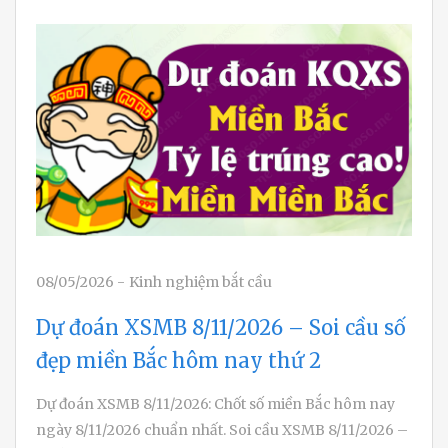
08/05/2026
-
Kinh nghiệm bắt cầu
Dự đoán XSMB 8/11/2026 – Soi cầu số
đẹp miền Bắc hôm nay thứ 2
Dự đoán XSMB 8/11/2026: Chốt số miền Bắc hôm nay
ngày 8/11/2026 chuẩn nhất. Soi cầu XSMB 8/11/2026 –