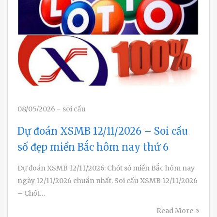
08/05/2026
-
soi cầu
Dự đoán XSMB 12/11/2026 – Soi cầu
số đẹp miền Bắc hôm nay thứ 6
Dự đoán XSMB 12/11/2026: Chốt số miền Bắc hôm nay
ngày 12/11/2026 chuẩn nhất. Soi cầu XSMB 12/11/2026
– Chốt…
Read More