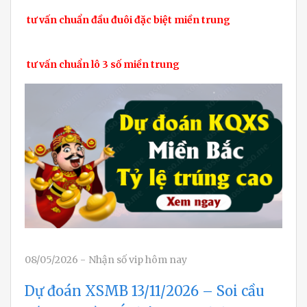
tư vấn chuẩn đầu đuôi đặc biệt miền trung
tư vấn chuẩn lô 3 số miền trung
08/05/2026
-
Nhận số vip hôm nay
Dự đoán XSMB 13/11/2026 – Soi cầu