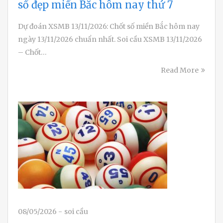
số đẹp miền Bắc hôm nay thứ 7
Dự đoán XSMB 13/11/2026: Chốt số miền Bắc hôm nay
ngày 13/11/2026 chuẩn nhất. Soi cầu XSMB 13/11/2026
– Chốt…
Read More
08/05/2026
-
soi cầu