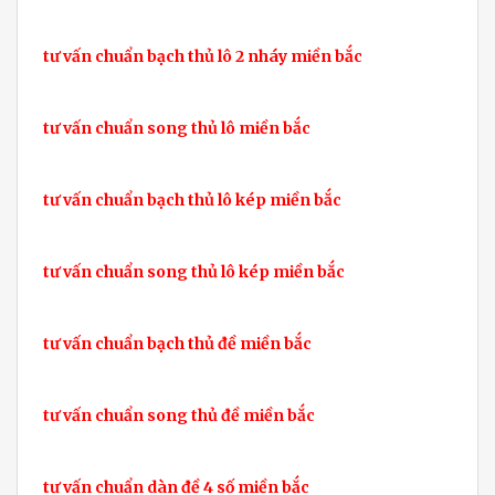
tư vấn chuẩn bạch thủ lô 2 nháy miền bắc
tư vấn chuẩn song thủ lô miền bắc
tư vấn chuẩn bạch thủ lô kép miền bắc
tư vấn chuẩn song thủ lô kép miền bắc
tư vấn chuẩn bạch thủ đề miền bắc
tư vấn chuẩn song thủ đề miền bắc
tư vấn chuẩn dàn đề 4 số miền bắc