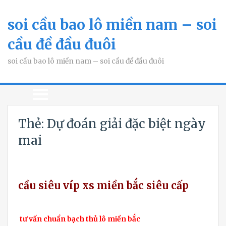
soi cầu bao lô miền nam – soi
cầu đề đầu đuôi
soi cầu bao lô miền nam – soi cầu đề đầu đuôi
Thẻ:
Dự đoán giải đặc biệt ngày
mai
cầu siêu víp xs miền bắc siêu cấp
tư vấn chuẩn bạch thủ lô miền bắc