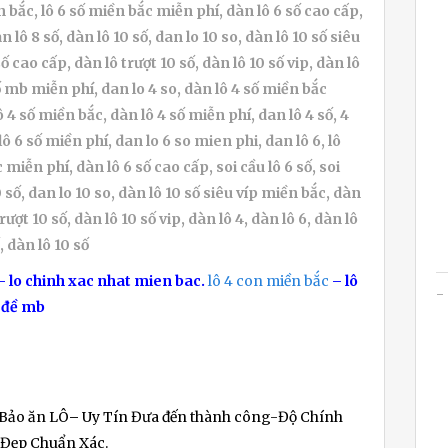
n bắc, lô 6 số miền bắc miễn phí, dàn lô 6 số cao cấp,
n lô 8 số, dàn lô 10 số, dan lo 10 so, dàn lô 10 số siêu
ố cao cấp, dàn lô trượt 10 số, dàn lô 10 số vip, dàn lô
ố mb miễn phí, dan lo 4 so, dàn lô 4 số miền bắc
ô 4 số miền bắc, dàn lô 4 số miễn phí, dan lô 4 số, 4
 lô 6 số miền phí, dan lo 6 so mien phi, dan lô 6, lô
 miễn phí, dàn lô 6 số cao cấp, soi cầu lô 6 số, soi
0 số, dan lo 10 so, dàn lô 10 số siêu víp miền bắc, dàn
rượt 10 số, dàn lô 10 số vip, dàn lô 4, dàn lô 6, dàn lô
, dàn lô 10 số
 – lo chinh xac nhat mien bac.
lô 4 con miền bắc
– lô
ô đề mb
 Bảo ăn LÔ
–
Uy Tín Đưa đến thành công-Độ Chính
 Đẹp Chuẩn Xác.