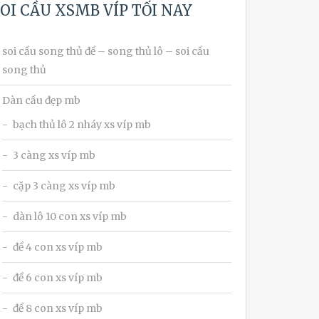
OI CẦU XSMB VÍP TỐI NAY
soi cầu song thủ đề – song thủ lô – soi cầu
song thủ
Dàn cầu đẹp mb
bạch thủ lô 2 nháy xs víp mb
3 càng xs víp mb
cặp 3 càng xs víp mb
dàn lô 10 con xs víp mb
đề 4 con xs víp mb
đề 6 con xs víp mb
đề 8 con xs víp mb