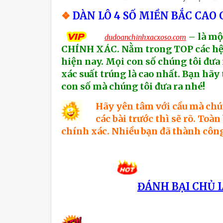
❖
DÀN LÔ 4 SỐ MIỀN BẮC CAO 
– là mộ
dudoanchinhxacxoso.com
CHÍNH XÁC
.
Nằm trong TOP các hệ 
hiện nay. Mọi con số chúng tôi đưa 
xác suất trúng là cao nhất. Bạn hã
con số mà chúng tôi đưa ra nhé!
Hãy yên tâm với cầu mà chúng
các bài trước thì sẽ rõ. Toà
chính xác. Nhiều bạn đã thành công 
ĐÁNH BẠI CHỦ L