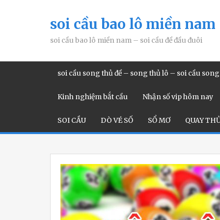
soi cầu bao lô miền nam 
soi cầu bao lô miền nam – soi cầu đề đầu đuôi
soi cầu song thủ đề – song thủ lô – soi cầu song
Kinh nghiệm bắt cầu
Nhận số vip hôm nay
SOI CẦU
DÒ VÉ SỐ
SỔ MƠ
QUAY TH