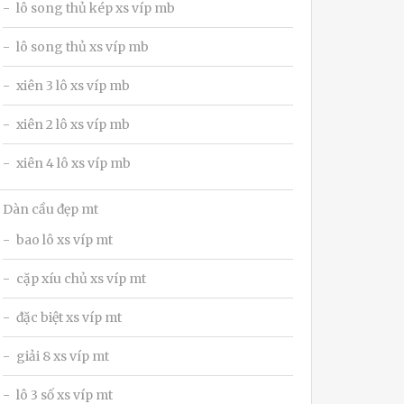
lô song thủ kép xs víp mb
lô song thủ xs víp mb
xiên 3 lô xs víp mb
xiên 2 lô xs víp mb
xiên 4 lô xs víp mb
Dàn cầu đẹp mt
bao lô xs víp mt
cặp xíu chủ xs víp mt
đặc biệt xs víp mt
giải 8 xs víp mt
lô 3 số xs víp mt