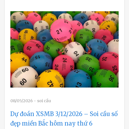
08/05/2026
-
soi cầu
Dự đoán XSMB 3/12/2026 – Soi cầu số
đẹp miền Bắc hôm nay thứ 6