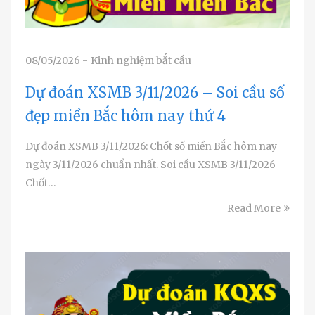
08/05/2026
-
Kinh nghiệm bắt cầu
Dự đoán XSMB 3/11/2026 – Soi cầu số
đẹp miền Bắc hôm nay thứ 4
Dự đoán XSMB 3/11/2026: Chốt số miền Bắc hôm nay
ngày 3/11/2026 chuẩn nhất. Soi cầu XSMB 3/11/2026 –
Chốt…
Read More