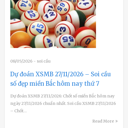
08/05/2026
-
soi cầu
Dự đoán XSMB 27/11/2026 – Soi cầu
số đẹp miền Bắc hôm nay thứ 7
Dự đoán XSMB 27/11/2026: Chốt số miền Bắc hôm nay
ngày 27/11/2026 chuẩn nhất. Soi cầu XSMB 27/11/2026
– Chốt…
Read More