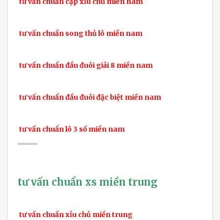
tư vấn chuẩn cặp xỉu chủ miền nam
tư vấn chuẩn song thủ lô miền nam
tư vấn chuẩn đầu đuôi giải 8 miền nam
tư vấn chuẩn đầu đuôi đặc biệt miền nam
tư vấn chuẩn lô 3 số miền nam
tư vấn chuẩn xs miền trung
tư vấn chuẩn xỉu chủ miền trung