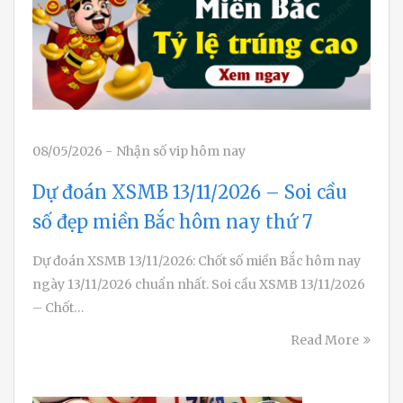
08/05/2026
-
Nhận số vip hôm nay
Dự đoán XSMB 13/11/2026 – Soi cầu
số đẹp miền Bắc hôm nay thứ 7
Dự đoán XSMB 13/11/2026: Chốt số miền Bắc hôm nay
ngày 13/11/2026 chuẩn nhất. Soi cầu XSMB 13/11/2026
– Chốt…
Read More