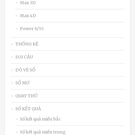
Max 3D
Max 4D
Power 6/55
THỐNG KÊ
SOI CẦU
DÒ VÉ SỐ
SỔ MƠ
QUAY THỬ
SỐ KẾT QUẢ
Số kết quả miền bắc
Số kết quả miền trung