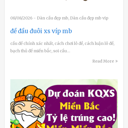
08/08/2026
-
Dàn cầu đẹp mb
,
Dàn cầu đẹp mb vip
đề đầu đuôi xs víp mb
cầu đề chính xác nhất, cách chơi lô đề, cách luận lô đề,
bạch thủ đề miền bắc, soi cầu…
Read More