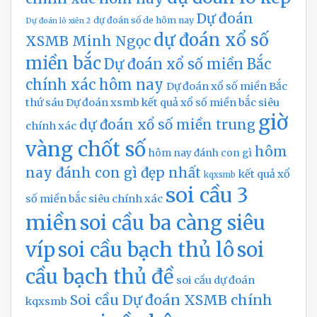
Dự đoán
dự đoán số de hôm nay
Dự đoán lô xiên 2
dự đoán xổ số
XSMB Minh Ngọc
miền bắc
Dự đoán xổ số miền Bắc
chính xác hôm nay
Dự đoán xổ số miền Bắc
thứ sáu Dự đoán xsmb kết quả xổ số miền bắc siêu
giờ
dự đoán xổ số miền trung
chính xác
vàng chốt số
hôm
hôm nay đánh con gì
nay đánh con gì đẹp nhất
kết quả xổ
kqxsmb
soi cầu 3
số miền bắc siêu chính xác
miền
soi cầu ba càng siêu
víp
soi cầu bạch thủ lô
soi
cầu bạch thủ đề
soi cầu dự đoán
Soi cầu Dự đoán XSMB chính
kqxsmb