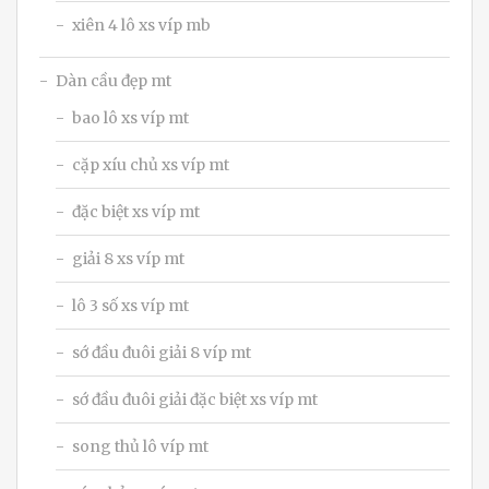
xiên 4 lô xs víp mb
Dàn cầu đẹp mt
bao lô xs víp mt
cặp xíu chủ xs víp mt
đặc biệt xs víp mt
giải 8 xs víp mt
lô 3 số xs víp mt
sớ đầu đuôi giải 8 víp mt
sớ đầu đuôi giải đặc biệt xs víp mt
song thủ lô víp mt