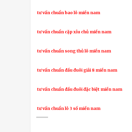
tư vấn chuẩn bao lô miền nam
tư vấn chuẩn cặp xỉu chủ miền nam
tư vấn chuẩn song thủ lô miền nam
tư vấn chuẩn đầu đuôi giải 8 miền nam
tư vấn chuẩn đầu đuôi đặc biệt miền nam
tư vấn chuẩn lô 3 số miền nam