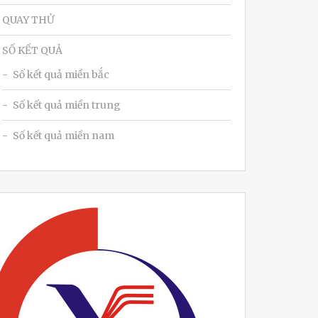
QUAY THỬ
SỐ KẾT QUẢ
Số kết quả miền bắc
Số kết quả miền trung
Số kết quả miền nam