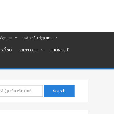
 đẹp mt
Dàn cầu đẹp mn
 XỔ SỐ
VIETLOTT
THỐNG KÊ
Search