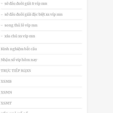
sớ đầu đuôi giải 8 víp mn
sớ đầu đuôi giải đặc biệt xs víp mn
song thủ lô víp mn
xíu chủ xs víp mn
Kinh nghiệm bắt cầu
Nhận số vip hôm nay
TRỰC TIẾP KQXS
XSMB
XSMN
XSMT