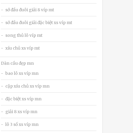
sớ đầu đuôi giải 8 víp mt
sớ đầu đuôi giải đặc biệt xs víp mt
song thủ lô víp mt
xíu chủ xs víp mt
Dàn cầu đẹp mn
bao lô xs víp mn
cặp xíu chủ xs víp mn
đặc biệt xs víp mn
giải 8 xs víp mn
lô 3 số xs víp mn