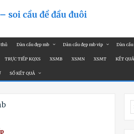
– soi cầu đề đầu đuôi
 thủ
Dàn cầu đẹp mb
Dàn cầu đẹp mb vip
Dàn cầu
TRỰC TIẾP KQXS
XSMB
XSMN
XSMT
KẾT QUẢ
Ử
SỐ KẾT QUẢ
mb
ấp