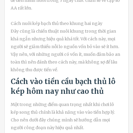
để tiến hành nuôi trong 3 ngày chắc chắn sẽ về cặp số
AA rất lớn.
Cách nuôi kép bạch thủ theo khung hai ngày
Đây cũng là chiến thuật nuôi khung trong thời gian
khá ngắn nhưng hiệu quả khá tốt. Với cách này, mọi
người sẽ giảm thiểu nỗi lo nguồn vốn bỏ vào sẽ ít hơn.
Vậy nên, với những người có vốn ít, muốn đảm bảo an
toàn thì nên đánh theo cách này, mà không sợ để lâu
không thu được tiền về.
Cách vào tiền cầu bạch thủ lô
kép hôm nay như cao thủ
Một trong những điểm quan trọng nhất khi chơi lô
kép song thủ chính là khả năng vào vào tiền hợp lý.
Cho nên dưới đây chúng mình sẽ hướng dẫn mọi
người công đoạn này hiệu quả nhất.