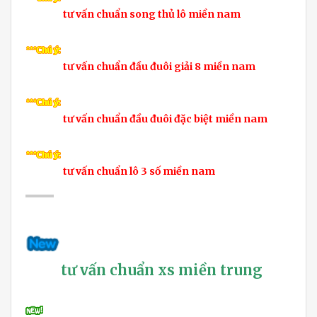
tư vấn chuẩn song thủ lô miền nam
tư vấn chuẩn đầu đuôi giải 8 miền nam
tư vấn chuẩn đầu đuôi đặc biệt miền nam
tư vấn chuẩn lô 3 số miền nam
tư vấn chuẩn xs miền trung