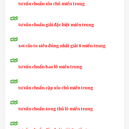
tư vấn chuẩn xỉu chủ miền trung
tư vấn chuẩn giải đặc biệt miền trung
soi cầu to siêu đúng nhất giải 8 miền trung
tư vấn chuẩn bao lô miền trung
tư vấn chuẩn cặp xỉu chủ miền trung
tư vấn chuẩn song thủ lô miền trung