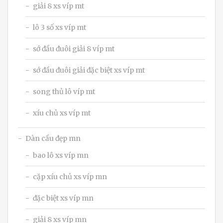
giải 8 xs víp mt
lô 3 số xs víp mt
sớ đầu đuôi giải 8 víp mt
sớ đầu đuôi giải đặc biệt xs víp mt
song thủ lô víp mt
xíu chủ xs víp mt
Dàn cầu đẹp mn
bao lô xs víp mn
cặp xíu chủ xs víp mn
đặc biệt xs víp mn
giải 8 xs víp mn