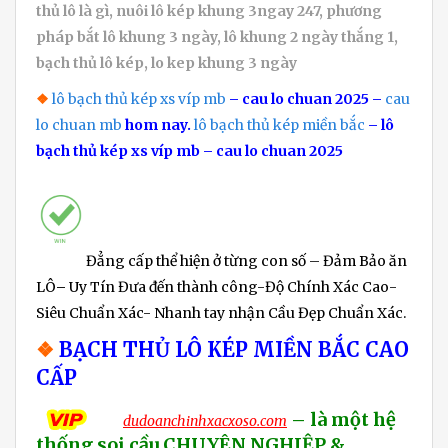
thủ lô là gì, nuôi lô kép khung 3ngay 247, phương
pháp bắt lô khung 3 ngày, lô khung 2 ngày thắng 1,
bạch thủ lô kép, lo kep khung 3 ngày
❖
lô bạch thủ kép xs víp mb
– cau lo chuan 2025 –
cau
lo chuan mb
hom nay.
lô bạch thủ kép miền bắc
– lô
bạch thủ kép xs víp mb – cau lo chuan 2025
Đẳng cấp thể hiện ở từng con số – Đảm Bảo ăn
LÔ
–
Uy Tín Đưa đến thành công-Độ Chính Xác Cao-
Siêu Chuẩn Xác- Nhanh tay nhận Cầu Đẹp Chuẩn Xác.
❖
BẠCH THỦ LÔ KÉP MIỀN BẮC CAO
CẤP
– là một hệ
dudoanchinhxacxoso.com
thống soi cầu CHUYÊN NGHIỆP &