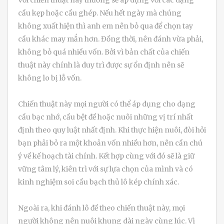
cầu kẹp hoặc cầu ghép. Nếu hết ngày mà chúng
không xuất hiện thì anh em nên bỏ qua để chọn tay
cầu khác may mắn hơn. Đồng thời, nên đánh vừa phải,
không bỏ quá nhiều vốn. Bởi vì bản chất của chiến
thuật này chính là duy trì được sự ổn định nên sẽ
không lo bị lỗ vốn.
Chiến thuật này mọi người có thể áp dụng cho dạng
cầu bạc nhớ, cầu bệt đề hoặc nuôi những vị trí nhất
định theo quy luật nhất định. Khi thực hiện nuôi, đòi hỏi
bạn phải bỏ ra một khoản vốn nhiều hơn, nên cần chú
ý về kế hoạch tài chính. Kết hợp cùng với đó sẽ là giữ
vững tâm lý, kiên trì với sự lựa chọn của mình và có
kinh nghiệm soi cầu bạch thủ lô kép chính xác.
Ngoài ra, khi đánh lô đề theo chiến thuật này, mọi
người không nên nuôi khung dài ngày cùng lúc. Vì