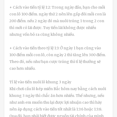
+ Cách vào tiền tỷ lệ 1:2: Trong ngày đầu, bạn cho mỗi
con lô 100 điểm. ngày thứ 2 nên lên gấp đôi mỗi con là
200 điểm. nếu 2 ngày đó mà nuôi trúng 1 trong 2 con
thì mới có lãi được. Tuy tiền lãi không được nhiều
nhưng vốn bỏ ra cũng không nhiều.
+ Cách vào tiền theo tỷ lệ 1:3: Ở ngày 1 bạn cũng vào
100 điểm mỗi con lô, còn ngày 2 thì tăng lên 300 điểm.
Theo đó, nếu như bạn cược trúng thì tỉ lệ thưởng sẽ
cao hơn nhiều.
Tỉ lệ vào tiền nuôi lô khung 3 ngày
Khi chơi cầu lô kép miền Bắc hôm nay bằng cách nuôi
khung 3 ngày thì chắc ăn hơn nhiều. Thế nhưng, nếu
như anh em muốn thu lại được lợi nhuận cao thì hãy
nên áp dụng cách vào tiền tốt nhất là 1:3:6 hoặc 1:3:8.
Qua đó, bạn phải biết được nguồn tài chính của mình