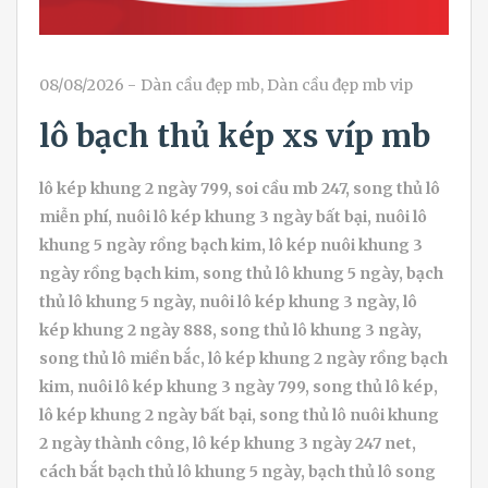
08/08/2026
-
Dàn cầu đẹp mb
,
Dàn cầu đẹp mb vip
lô bạch thủ kép xs víp mb
lô kép khung 2 ngày 799, soi cầu mb 247, song thủ lô
miễn phí, nuôi lô kép khung 3 ngày bất bại, nuôi lô
khung 5 ngày rồng bạch kim, lô kép nuôi khung 3
ngày rồng bạch kim, song thủ lô khung 5 ngày, bạch
thủ lô khung 5 ngày, nuôi lô kép khung 3 ngày, lô
kép khung 2 ngày 888, song thủ lô khung 3 ngày,
song thủ lô miền bắc, lô kép khung 2 ngày rồng bạch
kim, nuôi lô kép khung 3 ngày 799, song thủ lô kép,
lô kép khung 2 ngày bất bại, song thủ lô nuôi khung
2 ngày thành công, lô kép khung 3 ngày 247 net,
cách bắt bạch thủ lô khung 5 ngày, bạch thủ lô song