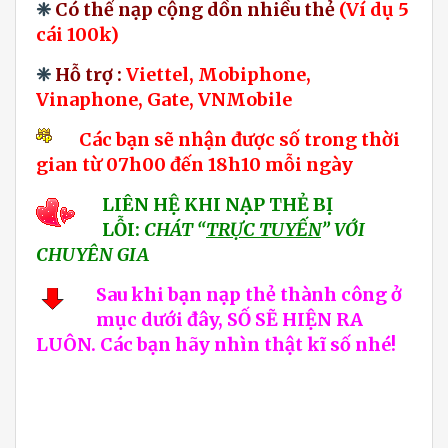
❈
Có thể nạp cộng dồn nhiều thẻ
(Ví dụ 5
cái 100k)
❈
Hỗ trợ :
Viettel, Mobiphone,
Vinaphone, Gate, VNMobile
Các bạn sẽ nhận được số trong thời
gian từ 07h00 đến 18h10 mỗi ngày
LIÊN HỆ KHI NẠP THẺ BỊ
LỖI:
CHÁT “
TRỰC TUYẾN
” VỚI
CHUYÊN GIA
Sau khi bạn nạp thẻ thành công ở
mục dưới đây, SỐ SẼ HIỆN RA
LUÔN. Các bạn hãy nhìn thật kĩ số nhé!