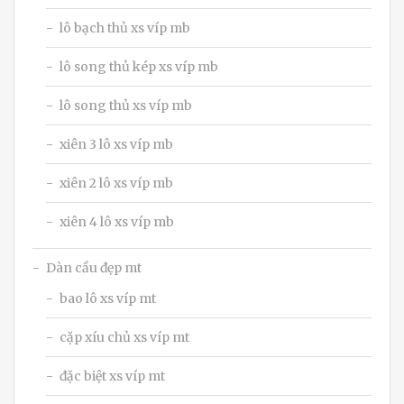
lô bạch thủ xs víp mb
lô song thủ kép xs víp mb
lô song thủ xs víp mb
xiên 3 lô xs víp mb
xiên 2 lô xs víp mb
xiên 4 lô xs víp mb
Dàn cầu đẹp mt
bao lô xs víp mt
cặp xíu chủ xs víp mt
đặc biệt xs víp mt