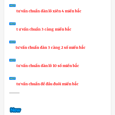
tư vấn chuẩn dàn lô xiên 4 miền bắc
t ư vấn chuẩn 3 càng miền bắc
tư vấn chuẩn dàn 3 càng 2 số miền bắc
tư vấn chuẩn dàn lô 10 số miền bắc
tư vấn chuẩn đề đầu đuôi miền bắc