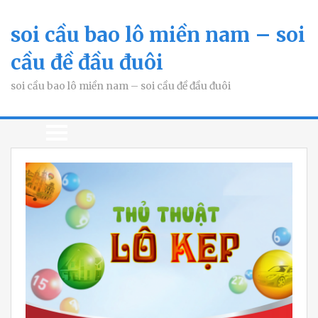
soi cầu bao lô miền nam – soi
cầu đề đầu đuôi
soi cầu bao lô miền nam – soi cầu đề đầu đuôi