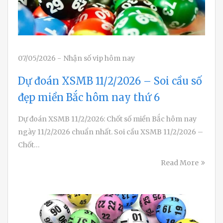
07/05/2026
-
Nhận số vip hôm nay
Dự đoán XSMB 11/2/2026 – Soi cầu số
đẹp miền Bắc hôm nay thứ 6
Dự đoán XSMB 11/2/2026: Chốt số miền Bắc hôm nay
ngày 11/2/2026 chuẩn nhất. Soi cầu XSMB 11/2/2026 –
Chốt…
Read More