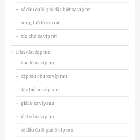
sớ đầu đuôi giải đặc biệt xs víp mt
song thủ lô víp mt
xíu chủ xs víp mt
Dàn cầu đẹp mn
bao lô xs víp mn
cặp xíu chủ xs víp mn
đặc biệt xs víp mn
giải 8 xs víp mn
lô 3 số xs víp mn
sớ đầu đuôi giải 8 víp mn