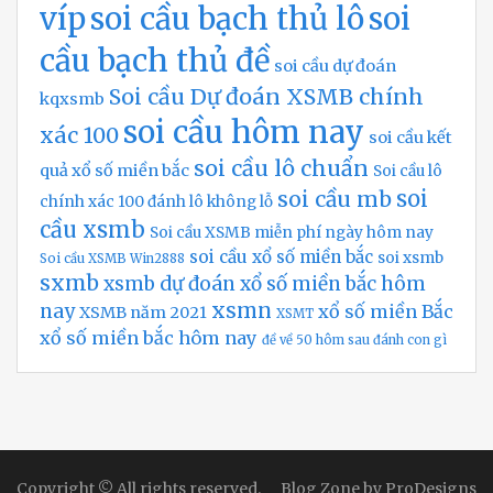
víp
soi cầu bạch thủ lô
soi
cầu bạch thủ đề
soi cầu dự đoán
Soi cầu Dự đoán XSMB chính
kqxsmb
soi cầu hôm nay
xác 100
soi cầu kết
soi cầu lô chuẩn
quả xổ số miền bắc
Soi cầu lô
soi
soi cầu mb
chính xác 100 đánh lô không lỗ
cầu xsmb
Soi cầu XSMB miễn phí ngày hôm nay
soi cầu xổ số miền bắc
soi xsmb
Soi cầu XSMB Win2888
sxmb
xsmb dự đoán xổ số miền bắc hôm
xsmn
nay
xổ số miền Bắc
XSMB năm 2021
XSMT
xổ số miền bắc hôm nay
đề về 50 hôm sau đánh con gì
Copyright © All rights reserved.
Blog Zone by
ProDesigns