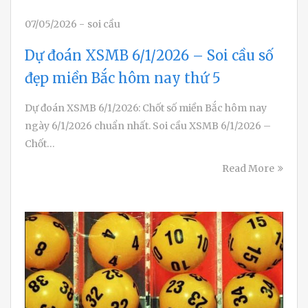
07/05/2026
-
soi cầu
Dự đoán XSMB 6/1/2026 – Soi cầu số
đẹp miền Bắc hôm nay thứ 5
Dự đoán XSMB 6/1/2026: Chốt số miền Bắc hôm nay
ngày 6/1/2026 chuẩn nhất. Soi cầu XSMB 6/1/2026 –
Chốt…
Read More