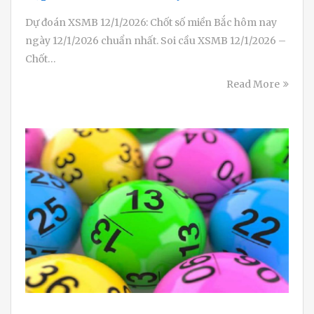
Dự đoán XSMB 12/1/2026: Chốt số miền Bắc hôm nay
ngày 12/1/2026 chuẩn nhất. Soi cầu XSMB 12/1/2026 –
Chốt…
Read More