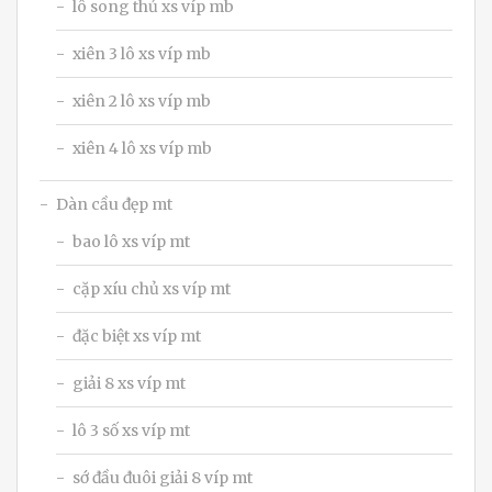
lô song thủ xs víp mb
xiên 3 lô xs víp mb
xiên 2 lô xs víp mb
xiên 4 lô xs víp mb
Dàn cầu đẹp mt
bao lô xs víp mt
cặp xíu chủ xs víp mt
đặc biệt xs víp mt
giải 8 xs víp mt
lô 3 số xs víp mt
sớ đầu đuôi giải 8 víp mt