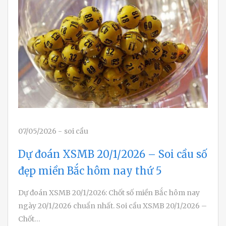
07/05/2026
-
soi cầu
Dự đoán XSMB 20/1/2026 – Soi cầu số
đẹp miền Bắc hôm nay thứ 5
Dự đoán XSMB 20/1/2026: Chốt số miền Bắc hôm nay
ngày 20/1/2026 chuẩn nhất. Soi cầu XSMB 20/1/2026 –
Chốt…