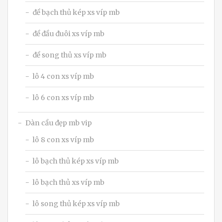
đề bạch thủ kép xs víp mb
đề đầu đuôi xs víp mb
đề song thủ xs víp mb
lô 4 con xs víp mb
lô 6 con xs víp mb
Dàn cầu đẹp mb vip
lô 8 con xs víp mb
lô bạch thủ kép xs víp mb
lô bạch thủ xs víp mb
lô song thủ kép xs víp mb