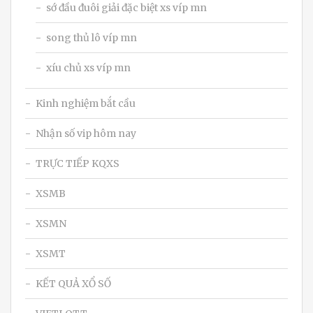
sớ đầu đuôi giải đặc biệt xs víp mn
song thủ lô víp mn
xíu chủ xs víp mn
Kinh nghiệm bắt cầu
Nhận số vip hôm nay
TRỰC TIẾP KQXS
XSMB
XSMN
XSMT
KẾT QUẢ XỔ SỐ