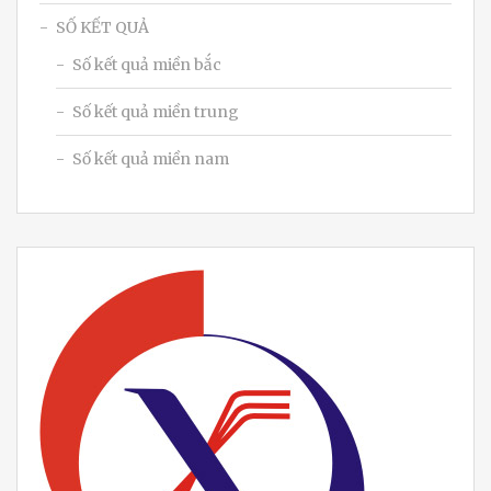
SỐ KẾT QUẢ
Số kết quả miền bắc
Số kết quả miền trung
Số kết quả miền nam