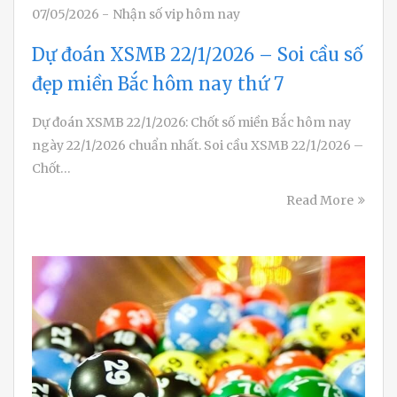
07/05/2026
-
Nhận số vip hôm nay
Dự đoán XSMB 22/1/2026 – Soi cầu số
đẹp miền Bắc hôm nay thứ 7
Dự đoán XSMB 22/1/2026: Chốt số miền Bắc hôm nay
ngày 22/1/2026 chuẩn nhất. Soi cầu XSMB 22/1/2026 –
Chốt…
Read More