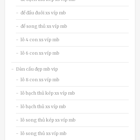
đề đầu đuôi xs víp mb
đề song thủ xs víp mb
lô 4 con xs víp mb
lô 6 con xs víp mb
Dàn cầu đẹp mb vip
lô 8 con xs víp mb
lô bạch thủ kép xs víp mb
lô bạch thủ xs víp mb
lô song thủ kép xs víp mb
lô song thủ xs víp mb