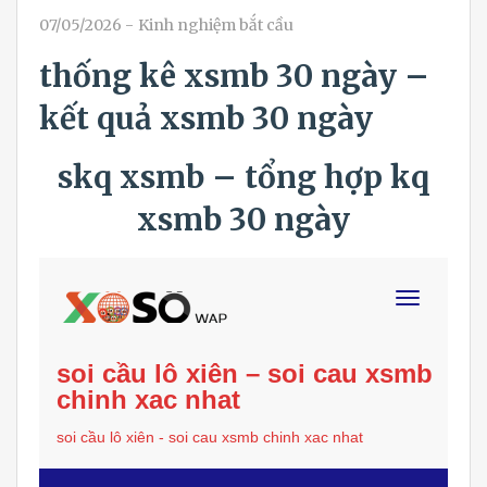
07/05/2026
-
Kinh nghiệm bắt cầu
thống kê xsmb 30 ngày –
kết quả xsmb 30 ngày
skq xsmb – tổng hợp kq
xsmb 30 ngày