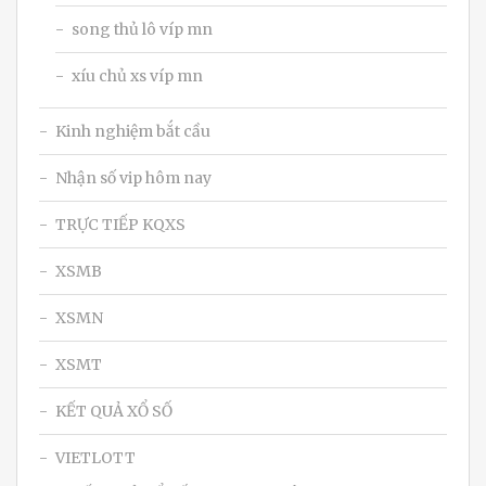
song thủ lô víp mn
xíu chủ xs víp mn
Kinh nghiệm bắt cầu
Nhận số vip hôm nay
TRỰC TIẾP KQXS
XSMB
XSMN
XSMT
KẾT QUẢ XỔ SỐ
VIETLOTT