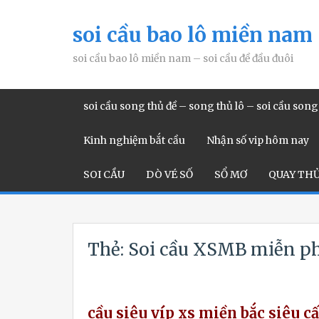
soi cầu bao lô miền nam 
soi cầu bao lô miền nam – soi cầu đề đầu đuôi
soi cầu song thủ đề – song thủ lô – soi cầu song
Kinh nghiệm bắt cầu
Nhận số vip hôm nay
SOI CẦU
DÒ VÉ SỐ
SỔ MƠ
QUAY TH
Thẻ:
Soi cầu XSMB miễn p
cầu siêu víp xs miền bắc siêu c