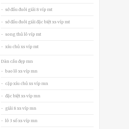
sớ đầu đuôi giải 8 víp mt
sớ đầu đuôi giải đặc biệt xs víp mt
song thủ lô víp mt
xíu chủ xs víp mt
Dàn cầu đẹp mn
bao lô xs víp mn
cặp xíu chủ xs víp mn
đặc biệt xs víp mn
giải 8 xs víp mn
lô 3 số xs víp mn