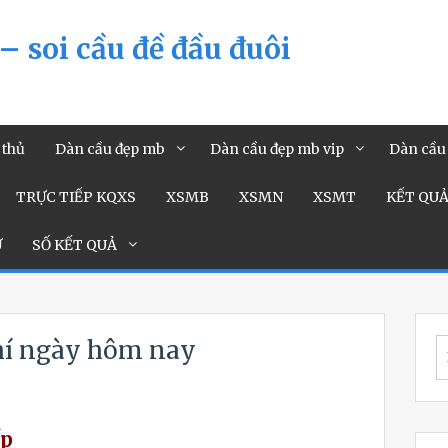
– soi cầu đề đầu đuôi
 thủ
Dàn cầu đẹp mb
Dàn cầu đẹp mb vip
Dàn cầu
TRỰC TIẾP KQXS
XSMB
XSMN
XSMT
KẾT QUẢ
Ử
SỐ KẾT QUẢ
hí ngày hôm nay
ấp