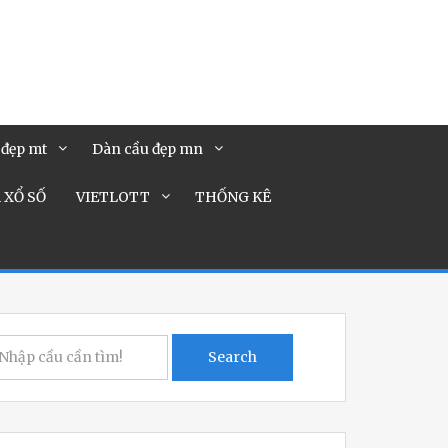
 đẹp mt
Dàn cầu đẹp mn
 XỔ SỐ
VIETLOTT
THỐNG KÊ
Search